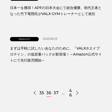
日本一を獲得！APFの日本大会にて総合優勝、初代王者と
なった竹下竜陛氏がVALX GYMトレーナーとして就任
2023.05.23
PRODUCTS
まずは手軽に試したいあなたのために、「VALXホエイプ
ロテイン」の低容量パックが新登場！～Amazon公式サイ
トにて先行販売開始～
4
35
36
37
…
6