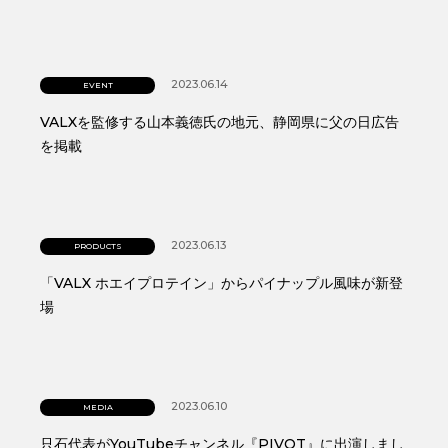
2023.06.14
EVENT
VALXを監修する山本義徳氏の地元、静岡県に父の日広告
を掲載
2023.06.13
PRODUCTS
「VALX ホエイプロテイン」からパイナップル風味が新登
場
2023.06.10
MEDIA
只石代表がYouTubeチャンネル『PIVOT』に出演しまし