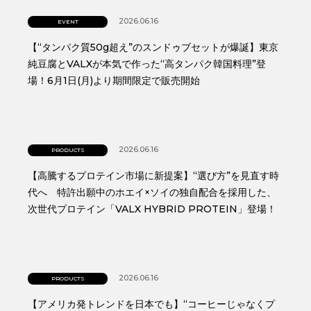
2026.06.16
EVENT
【“タンパク質50g超え”のスンドゥブセットが爆誕】東京
純豆腐とVALXが本気で作った“高タンパク韓国料理”登
場！6月1日(月)より期間限定で販売開始
2026.06.16
PRODUCTS
【高騰するプロテイン市場に新提案】“選び方”を見直す時
代へ 特許出願中のホエイ×ソイの独自配合を採用した、
次世代プロテイン「VALX HYBRID PROTEIN」登場！
2026.06.16
PRODUCTS
【アメリカ発トレンドを日本でも】“コーヒーじゃなくプ