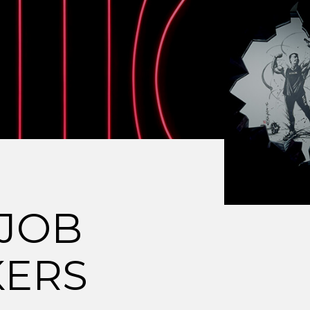
 JOB
KERS