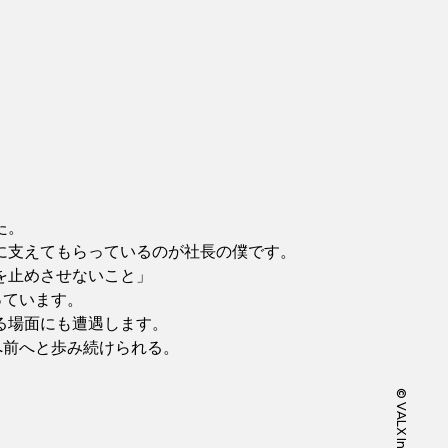
た。
に支えてもらっているのが社長の僕です。
を止めさせないこと」
っています。
る場面にも遭遇します。
へ前へと歩み続けられる。
©️ VALX Inc.