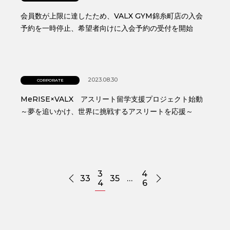
会員数が上限に達したため、VALX GYM錦糸町店の入会
予約を一時停止、希望者向けに入会予約の受付を開始
2023.08.30
CORPORATE
MeRISE×VALX アスリート留学支援プロジェクト始動
～夢を追いかけ、世界に挑戦するアスリートを応援～
3
4
33
35
…
4
6