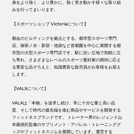
身をより強く、より豊かに、熱く突き動かす様々な取り組
みを行ってまいります。
【スポーツショップ Victoriaについて】
都会のビルディングを拠点とする、都市型スポーツ専門
店。御茶ノ水・新宿・池袋など首都圏を中心に展開する都
市型の大型スポーツ専門店です。駅に近い立地で気軽に立
ち寄れ、さまざまなレベルのスポーツ愛好家の期待に応え
る豊富な品ぞろえと、知識豊富な販売員がお客様をお迎え
します。
【VALXについて】
VALXは「本物」を追求し続け、常に⼗分な量と⾼い品
質、そして時代の最先端を進む商品やサービスを開発する
フィットネスブランドです。 トレーナー界のレジェンド⼭
本義徳⽒監修のサプリメント・アパレル・トレーニンググ
ッズやフィットネスジムを展開しています。運営する