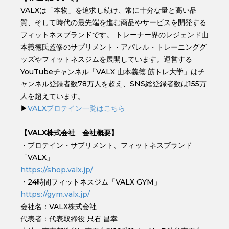
VALXは「本物」を追求し続け、常に⼗分な量と⾼い品
質、そして時代の最先端を進む商品やサービスを開発する
フィットネスブランドです。 トレーナー界のレジェンド⼭
本義徳⽒監修のサプリメント・アパレル・トレーニンググ
ッズやフィットネスジムを展開しています。運営する
YouTubeチャンネル「VALX 山本義徳 筋トレ大学」はチ
ャンネル登録者数78万人を超え、SNS総登録者数は155万
人を超えています。
▶︎
VALXプロテイン一覧はこちら
【VALX株式会社 会社概要】
・プロテイン・サプリメント、フィットネスブランド
「VALX」
https://shop.valx.jp/
・24時間フィットネスジム「VALX GYM」
https://gym.valx.jp/
会社名：VALX株式会社
代表者：代表取締役 只石 昌幸