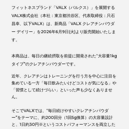
フィットネスブランド「VALX（バルクス）」を展開する
VALX株式会社（本社：東京都渋谷区、代表取締役：只石
昌幸、以下VALX）は、新商品「VALX クレアチンパウダ
ー デイリー」を2026年6月9日(火)より販売開始いたしま
す。
本商品は、毎日の継続摂取を前提に開発された“大容量1kg
タイプ”のクレアチンパウダーです。
近年、クレアチンはトレーニングを行う方を中心に注目を
集めている一方「毎日飲みたいけどコストが気になる」や
「習慣として続けづらい」といった声も少なくありませ
ん。
そこでVALXでは、“毎日続けやすいクレアチンパウダ
ー”をテーマに、約200回分（1回5g換算）の大容量設計
と、1日約30円※というコストパフォーマンスを両立した