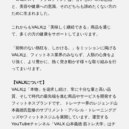
と、美容や健康への意識、そのどちらも諦めたくない方の
ために生まれました。
これからもVALXは「美味しく継続できる」商品を通じ
て、多くの方の健康をサポートしてまいります。
「前例のない熱狂を、しかける。」をミッションに掲げる
VALXは、フィットネス業界のみならず、人類の心身をよ
り強く、より豊かに、熱く突き動かす様々な取り組みを行
ってまいります。
【VALXについて】
VALXは「本物」を追求し続け、常に⼗分な量と⾼い品
質、そして時代の最先端を進む商品やサービスを開発する
フィットネスブランドです。 トレーナー界のレジェンド⼭
本義徳⽒監修のサプリメント・アパレル・トレーニンググ
ッズやフィットネスジムを展開しています。運営する
YouTubeチャンネル「VALX 山本義徳 筋トレ大学」はチ