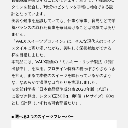
タミンを配合し、1食分のビタミンを手軽に補給できる設
計となっています。
美容や健康を意識していても、仕事や家事、育児などで栄
養バランスの取れた食事を毎日続けることは簡単ではあり
ません。
『VALX スイーツプロテイン』は、そんな現代人のライフ
スタイルに寄り添いながら、美味しく栄養補給ができる一
杯を目指しました。
本商品には、VALX独自の「ミルキー・リッチ製法（特許
出願中）」を採用。プロテイン特有の粉っぽさやざらつき
を抑え、まるで本物のスイーツを味わっているかのよう
な、なめらかで濃厚な口当たりを実現しました。
※文部科学省「日本食品標準成分表2020年版（八訂）」
に基づき算出。レタス1玉300g、卵1個（Mサイズ）60g
として計算（いずれも可食部当たり）。
■ 選べる3つのスイーツフレーバー