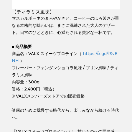
【ティラミス風味】
マスカルポーネのまろやかさと、コーヒーのほろ苦さが重
なる本格的な味わいは、まさに洗練された大人のデザー
ト。日常のひとときに、心満たされる贅沢な一杯です。
■ 商品概要
商品名：VALX スイーツプロテイン（
https://x.gd/fSvE
NH
）
フレーバー：フォンダンショコラ風味 / プリン風味 / ティ
ラミス風味
内容量：300g
価格：2,480円（税込）
※VALXメンバーズストアでの販売価格
健康のために我慢する時代から、楽しみながら続ける時代
へ。
『VALX スイーツプロテイン』は、甘いものへの罪悪感