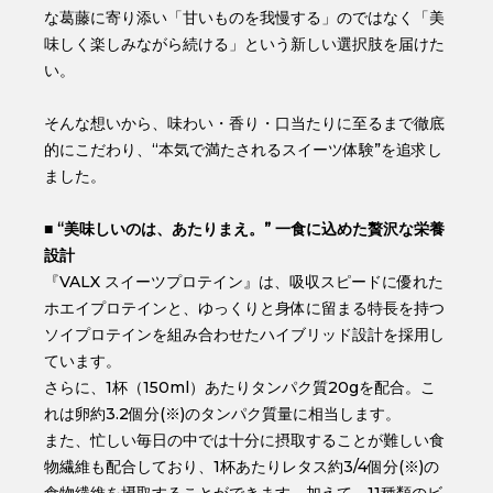
な葛藤に寄り添い「甘いものを我慢する」のではなく「美
味しく楽しみながら続ける」という新しい選択肢を届けた
い。
そんな想いから、味わい・香り・口当たりに至るまで徹底
的にこだわり、“本気で満たされるスイーツ体験”を追求し
ました。
■ “美味しいのは、あたりまえ。” 一食に込めた贅沢な栄養
設計
『VALX スイーツプロテイン』は、吸収スピードに優れた
ホエイプロテインと、ゆっくりと身体に留まる特長を持つ
ソイプロテインを組み合わせたハイブリッド設計を採用し
ています。
さらに、1杯（150ml）あたりタンパク質20gを配合。こ
れは卵約3.2個分(※)のタンパク質量に相当します。
また、忙しい毎日の中では十分に摂取することが難しい食
物繊維も配合しており、1杯あたりレタス約3/4個分(※)の
食物繊維を摂取することができます。加えて、11種類のビ