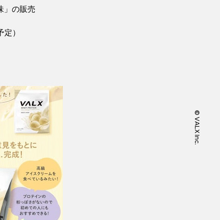
味」の販売
予定）
©️ VALX Inc.