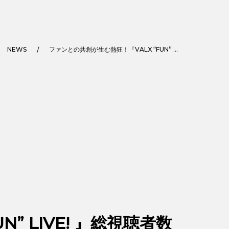
NEWS
ファンとの共創が生む熱狂！『VALX “FUN” LIVE! 』総視聴者数100万人を突破
” LIVE! 』総視聴者数