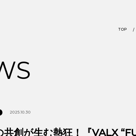
TOP
WS
2025.10.30
創が生む熱狂！『VALX “FUN