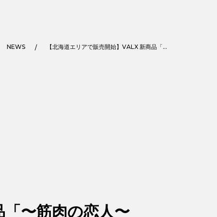
NEWS
【北海道エリアで販売開始】VALX 新商品「〜筋肉の恋人〜 VALX ホエイプロテイン ホワイトチョコレート風味」がお土産にぴったりの個包装で登場！
品「〜筋肉の恋人〜