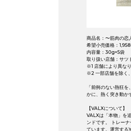
商品名：〜筋肉の恋人
希望小売価格：1,95
内容量：30g×5袋
取り扱い店舗：サツ
※1 店舗により異な
※2 一部店舗を除
「前例のない熱狂を
かに、熱く突き動か
【VALXについて】
VALXは「本物」
ンドです。 トレー
ています。運営するY