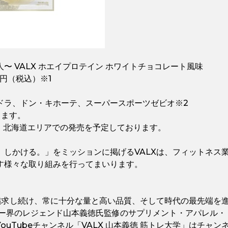
〜 VALX ホエイプロテイン ホワイトチョコレート風味
8円（税込）※1
ドラ、ドン・キホーテ、スーパースポーツゼビオ※2
ります。
く、北海道エリアでの発売を予定しております。
、しかける。」をミッションに掲げるVALXは、フィットネス
す様々な取り組みを行ってまいります。
を追求し続け、常に⼗分な量と⾼い品質、そして時代の最先端を
ナー界のレジェンド⼭本義徳⽒監修のサプリメント・アパレル
ouTubeチャンネル「VALX 山本義徳 筋トレ大学」はチャ