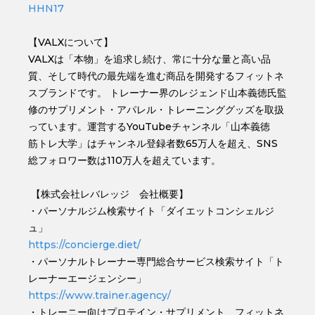
HHN17
【VALXについて】
VALXは「本物」を追求し続け、常に⼗分な量と⾼い品
質、そして時代の最先端を進む商品を開発するフィットネ
スブランドです。 トレーナー界のレジェンド⼭本義徳⽒監
修のサプリメント・アパレル・トレーニンググッズを取扱
っています。運営するYouTubeチャンネル「山本義徳
筋トレ大学」はチャンネル登録者数65万人を超え、SNS
総フォロワー数は110万人を超えています。
【株式会社レバレッジ 会社概要】
・パーソナルジム検索サイト「ダイエットコンシェルジ
ュ」
https://concierge.diet/
・パーソナルトレーナー専門総合サービス検索サイト「ト
レーナーエージェンシー」
https://www.trainer.agency/
・トレーニー向けプロテイン・サプリメント、フィットネ